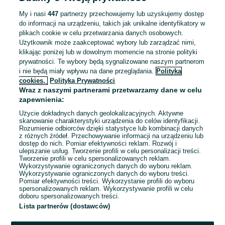
ZNALEŹLIŚMY 0
Sortowanie
Opcje przeglądania
OGŁOSZEŃ
My i nasi
447
partnerzy przechowujemy lub uzyskujemy dostęp
do informacji na urządzeniu, takich jak unikalne identyfikatory w
plikach cookie w celu przetwarzania danych osobowych.
Użytkownik może zaakceptować wybory lub zarządzać nimi,
klikając poniżej lub w dowolnym momencie na stronie polityki
prywatności. Te wybory będą sygnalizowane naszym partnerom
i nie będą miały wpływu na dane przeglądania.
Polityka
cookies,
Polityka Prywatności
Wraz z naszymi partnerami przetwarzamy dane w celu
zapewnienia:
Użycie dokładnych danych geolokalizacyjnych. Aktywne
skanowanie charakterystyki urządzenia do celów identyfikacji.
Rozumienie odbiorców dzięki statystyce lub kombinacji danych
Przepraszamy, nie znaleźliśmy tego,
z różnych źródeł. Przechowywanie informacji na urządzeniu lub
dostęp do nich. Pomiar efektywności reklam. Rozwój i
czego szukasz.
ulepszanie usług. Tworzenie profili w celu personalizacji treści.
Tworzenie profili w celu spersonalizowanych reklam.
Wykorzystywanie ograniczonych danych do wyboru reklam.
Wykorzystywanie ograniczonych danych do wyboru treści.
Pomiar efektywności treści. Wykorzystanie profili do wyboru
spersonalizowanych reklam. Wykorzystywanie profili w celu
doboru spersonalizowanych treści.
Lista partnerów (dostawców)