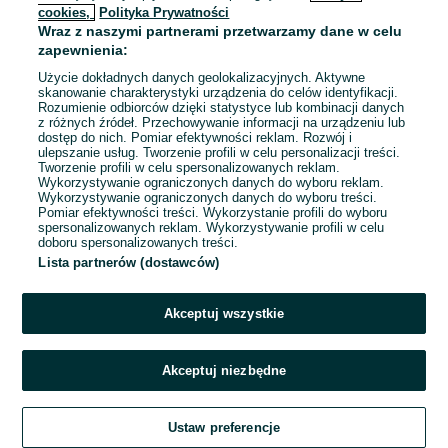
cookies,
Polityka Prywatności
Wraz z naszymi partnerami przetwarzamy dane w celu
zapewnienia:
Użycie dokładnych danych geolokalizacyjnych. Aktywne
skanowanie charakterystyki urządzenia do celów identyfikacji.
Rozumienie odbiorców dzięki statystyce lub kombinacji danych
z różnych źródeł. Przechowywanie informacji na urządzeniu lub
Pokaż na mapie
dostęp do nich. Pomiar efektywności reklam. Rozwój i
opens in a new tab
ulepszanie usług. Tworzenie profili w celu personalizacji treści.
Numer telefonu
Tworzenie profili w celu spersonalizowanych reklam.
224871223
Wykorzystywanie ograniczonych danych do wyboru reklam.
Strona internetowa
Wykorzystywanie ograniczonych danych do wyboru treści.
https://mywspieramy.org/
Pomiar efektywności treści. Wykorzystanie profili do wyboru
spersonalizowanych reklam. Wykorzystywanie profili w celu
doboru spersonalizowanych treści.
Lista partnerów (dostawców)
Akceptuj wszystkie
Akceptuj niezbędne
Zadzwoń / SMS
Ustaw preferencje