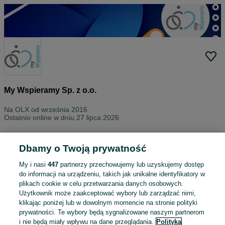
My Wspieramy Sp. z o.o.
Na OLX od
września 2016
Ostatnio online w dniu 27 lipca 2026
Wszystkie ogłoszenia
Oceny
O nas
Kontakt
Dbamy o Twoją prywatność
My i nasi
447
partnerzy przechowujemy lub uzyskujemy dostęp
Kontakt
do informacji na urządzeniu, takich jak unikalne identyfikatory w
Chałubińskiego 9/2
plikach cookie w celu przetwarzania danych osobowych.
02-004 Warszawa
Użytkownik może zaakceptować wybory lub zarządzać nimi,
klikając poniżej lub w dowolnym momencie na stronie polityki
prywatności. Te wybory będą sygnalizowane naszym partnerom
i nie będą miały wpływu na dane przeglądania.
Polityka